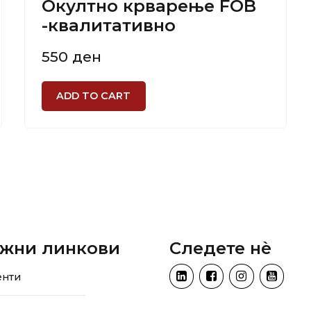
Окултно крварење FOB
-квалитативно
550
ден
ADD TO CART
жни линкови
Следете нѐ
енти