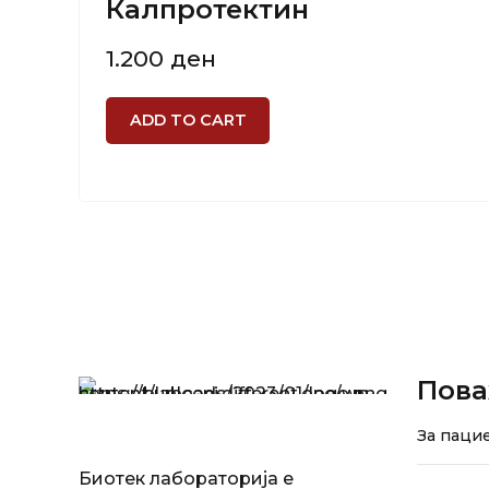
Калпротектин
1.200
ден
ADD TO CART
Пова
За паци
Биотек лабораторија е