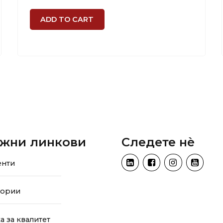
ADD TO CART
жни линкови
Следете нѐ
енти
тории
а за квалитет