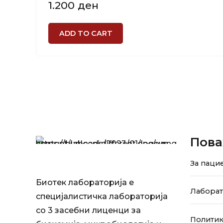
1.200
ден
ADD TO CART
Пова
За паци
Биотек лабораторија е
Лабора
специјалистичка лабораторија
со 3 засебни лиценци за
Политик