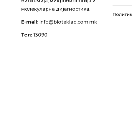
биохемија, микробиологија и
молекуларна дијагностика.
Политик
E-mail:
info@bioteklab.com.mk
Тел:
13090