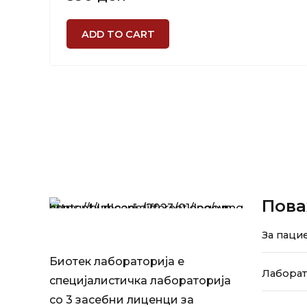
ADD TO CART
Пова
За паци
Биотек лабораторија е
Лабора
специјалистичка лабораторија
со 3 засебни лиценци за