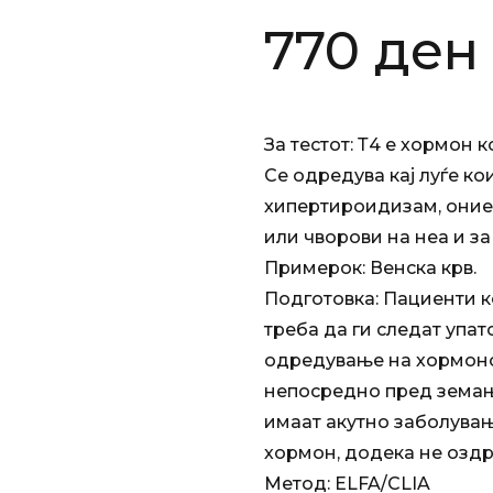
770
ден
За тестот: Т4 е хормон 
Се одредува кај луѓе ко
хипертироидизам, оние
или чворови на неа и за
Примерок: Венска крв.
Подготовка: Пациенти к
треба да ги следат упат
одредување на хормоно
непосредно пред земање
имаат акутно заболување
хормон, додека не оздр
Метод: ELFA/CLIA