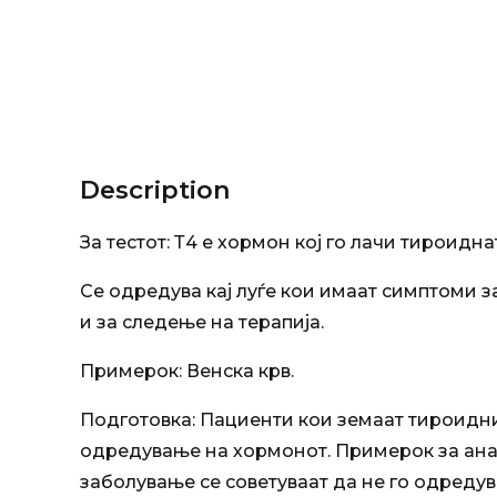
Description
За тестот: Т4 е хормон кој го лачи тироидн
Се одредува кај луѓе кои имаат симптоми 
и за следење на терапија.
Примерок: Венска крв.
Подготовка: Пациенти кои земаат тироидни 
одредување на хормонот. Примерок за анал
заболување се советуваат да не го одредув