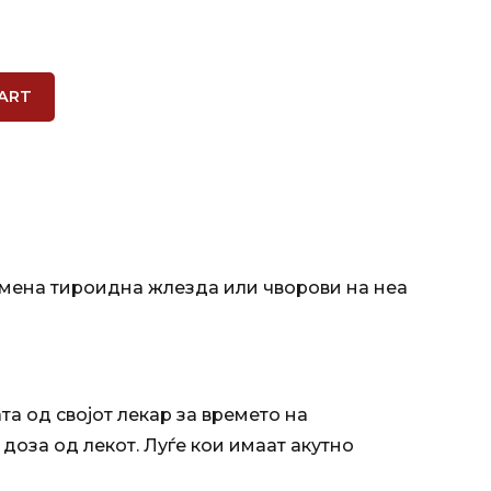
ART
лемена тироидна жлезда или чворови на неа
та од својот лекар за времето на
оза од лекот. Луѓе кои имаат акутно