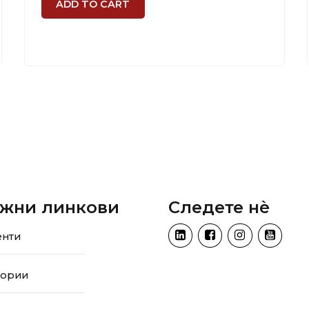
ADD TO CART
жни линкови
Следете нѐ
енти
тории