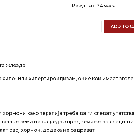
Резултат: 24 часа.
Quantity
ADD TO C
ата жлезда.
за хипо- или хипертироидизам, оние кои имаат зго
хормони како терапија треба да ги следат упатства
иза се зема непосредно пред земање на следната д
аат овој хормон, додека не оздрават.