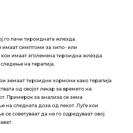
кој го лачи тироидната жлезда.
и имаат симптоми за хипо- или
 кои имаат зголемена тироидна жлезда
 следење на терапија.
ои земаат тироидни хормони како терапија
ствата од својот лекар за времето на
т. Примерок за анализа се зема
 на следната доза од лекот. Луѓе кои
 се советуваат да не го одредуваат овој
ават.