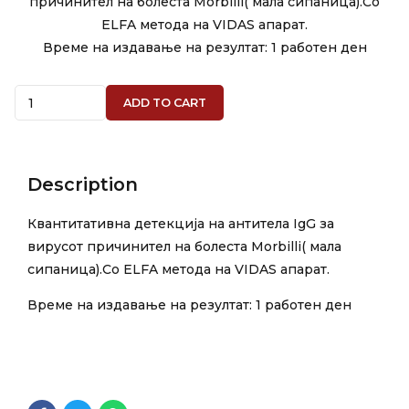
причинител на болеста Morbilli( мала сипаница).Со
ELFA метода на VIDAS апарат.
Време на издавање на резултат: 1 работен ден
Quantity
ADD TO CART
Description
Квантитативна детекција на антитела IgG за
вирусот причинител на болеста Morbilli( мала
сипаница).Со ELFA метода на VIDAS апарат.
Време на издавање на резултат: 1 работен ден