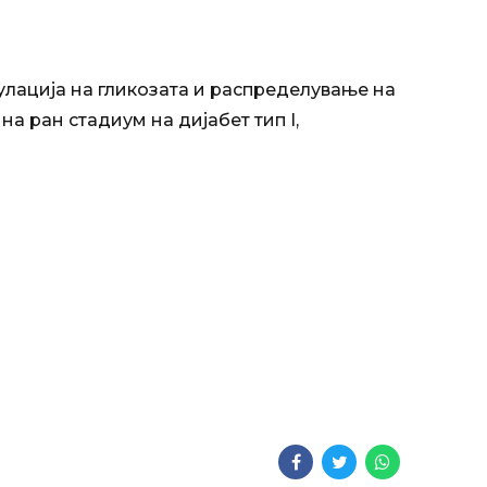
егулација на гликозата и распределување на
а ран стадиум на дијабет тип I,