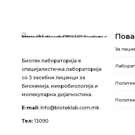
Пова
За паци
Биотек лабораторија е
Лабора
специјалистичка лабораторија
со 3 засебни лиценци за
Политик
биохемија, микробиологија и
молекуларна дијагностика.
Политик
E-mail:
info@bioteklab.com.mk
Тел:
13090