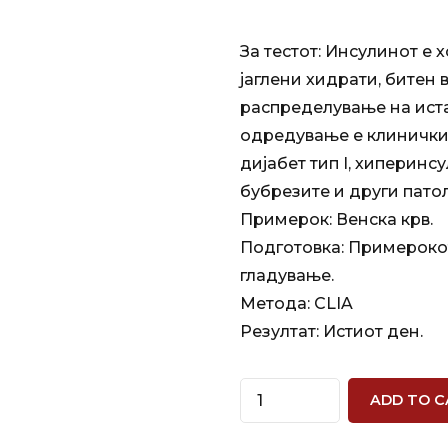
За тестот: Инсулинот е 
јаглени хидрати, битен 
распределување на иста
одредување е клинички 
дијабет тип I, хиперинс
бубрезите и други пато
Примерок: Венска крв.
Подготовка: Примерокот 
гладување.
Метода: CLIA
Резултат: Истиот ден.
Quantity
ADD TO C