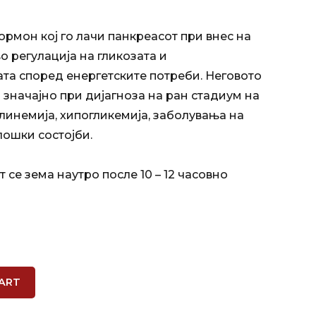
хормон кој го лачи панкреасот при внес на
во регулација на гликозата и
та според енергетските потреби. Неговото
значајно при дијагноза на ран стадиум на
улинемија, хипогликемија, заболувања на
лошки состојби.
се зема наутро после 10 – 12 часовно
ART