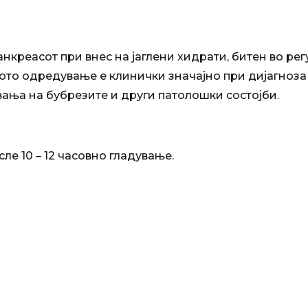
панкреасот при внес на јаглени хидрати, битен во р
ото одредување е клинички значајно при дијагноза н
вања на бубрезите и други патолошки состојби.
ле 10 – 12 часовно гладување.