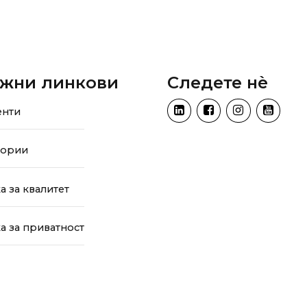
жни линкови
Следете нѐ
енти
тории
а за квалитет
а за приватност