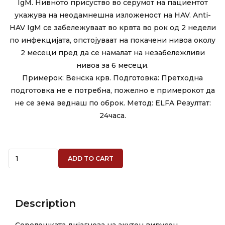
IgM. Нивното присуство во серумот на пациентот
укажува на неодамнешна изложеност на HAV. Anti-
HAV IgM се забележуваат во крвта во рок од 2 недели
по инфекцијата, опстојуваат на покачени нивоа околу
2 месеци пред да се намалат на незабележливи
нивоа за 6 месеци.
Примерок: Венска крв. Подготовка: Претходна
подготовка не е потребна, пожелно е примерокот да
не се зема веднаш по оброк. Метод: ELFA Резултат:
24часа.
Quantity
ADD TO CART
Description
Серолошката дијагноза на акутен вирусен