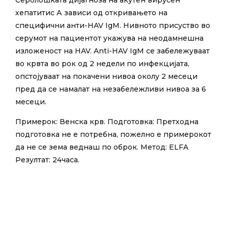
хепатитис А зависи од откривањето на
специфични анти-HAV IgM. Нивното присуство во
серумот на пациентот укажува на неодамнешна
изложеност на HAV. Anti-HAV IgM се забележуваат
во крвта во рок од 2 недели по инфекцијата,
опстојуваат на покачени нивоа околу 2 месеци
пред да се намалат на незабележливи нивоа за 6
месеци.
Примерок: Венска крв. Подготовка: Претходна
подготовка не е потребна, пожелно е примерокот
да не се зема веднаш по оброк. Метод: ELFA
Резултат: 24часа.