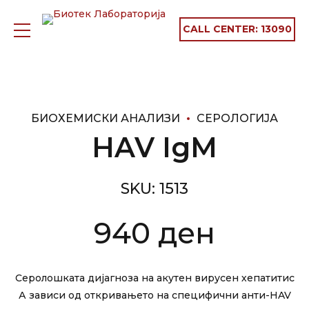
CALL CENTER:
13090
БИОХЕМИСКИ АНАЛИЗИ
СЕРОЛОГИЈА
HAV IgM
SKU:
1513
940
ден
Серолошката дијагноза на акутен вирусен хепатитис
А зависи од откривањето на специфични анти-HAV