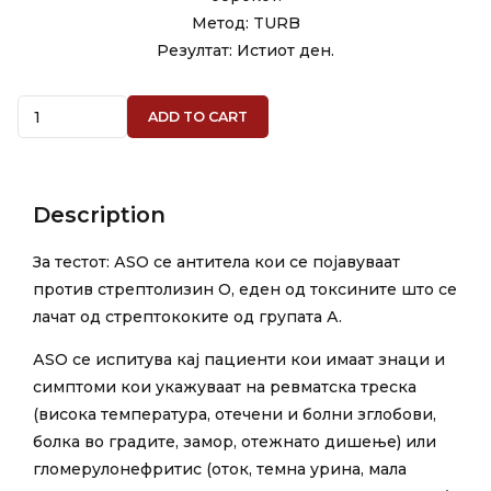
Метод: TURB
Резултат: Истиот ден.
Quantity
ADD TO CART
Description
За тестот: АЅО се антитела кои се појавуваат
против стрептолизин О, еден од токсините што се
лачат од стрептококите од групата А.
АSО се испитува кај пациенти кои имаат знаци и
симптоми кои укажуваат на ревматска треска
(висока температура, отечени и болни зглобови,
болка во градите, замор, отежнато дишење) или
гломерулонефритис (оток, темна урина, мала