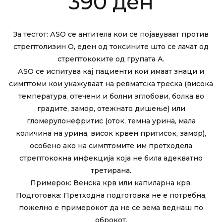
390
ден
За тестот: АЅО се антитела кои се појавуваат против
стрептолизин О, еден од токсините што се лачат од
стрептококите од групата А.
АSО се испитува кај пациенти кои имаат знаци и
симптоми кои укажуваат на ревматска треска (висока
температура, отечени и болни зглобови, болка во
градите, замор, отежнато дишење) или
гломерулонефритис (оток, темна урина, мала
количина на урина, висок крвен притисок, замор),
особено ако на симптомите им претходела
стрептококна инфекција која не била адекватно
третирана.
Примерок: Венска крв или капиларна крв.
Подготовка: Претходна подготовка не е потребна,
пожелно е примерокот да не се зема веднаш по
оброкот.