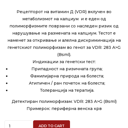
Рецепторот на витамин Д (VDR) вклучен во
метаболизмот на калциум и е еден од
полиморфизмите поврзани со наследен ризик од
нарушување на размената на калциум. Тестот е
наменет за откривање и алелна дискриминација на
генетскиот полиморфизам во генот за VDR: 283 A>G
(Bsml).
Индикации за генетски тест:
Припадност на ризичната група;
Фамилијарна природа на болеста;
Атипичен / ран почеток на болеста;
Толеранција на терапија.
Детектиран полиморфизам: VDR: 283 A>G (Bsml)
Примерок: периферна венска крв
Quantity
ADD TO CART