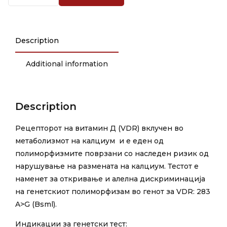
Description
Additional information
Description
Рецепторот на витамин Д (VDR) вклучен во
метаболизмот на калциум и е еден од
полиморфизмите поврзани со наследен ризик од
нарушување на размената на калциум. Тестот е
наменет за откривање и алелна дискриминација
на генетскиот полиморфизам во генот за VDR: 283
A>G (Bsml).
Индикации за генетски тест: