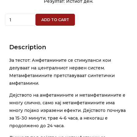
Резултат: Истиот ден.
Quantity
ADD TO CART
Description
За тестот: Амфетамините се стимуланси кои
делуваат на централниот нервен систем.
Метамфетамините претставуваат синтетички
амфетамини.
Дејството на амфетамините и метамфетамините е
многу слично, само кај метамфетамините има
многу појако изразени ефекти. Дејството почнува
за 15-30 минути, трае 4-6 часа, а некогаш е
продолжено до 24 часа.