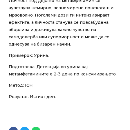
Личност под дејство на метамфетамин се
чувствува немирно, вознемирено понекогаш и
мрзоволно. Поголеми дози ги интензивираат
ефектите, а личноста станува се повозбудена,
зборлива и доживува лажно чувство на
самодоверба или супериорност и може да се
однесува на бизарен начин.
Примерок: Урина.
Подготовка: Детекција во урина кај
метамфетамините е 2-3 дена по консумирањето.
Метод: ICH
Резултат: Истиот ден.