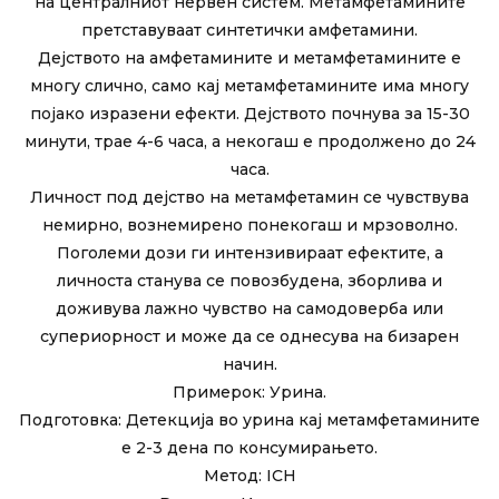
на централниот нервен систем. Метамфетамините
претставуваат синтетички амфетамини.
Дејството на амфетамините и метамфетамините е
многу слично, само кај метамфетамините има многу
појако изразени ефекти. Дејството почнува за 15-30
минути, трае 4-6 часа, а некогаш е продолжено до 24
часа.
Личност под дејство на метамфетамин се чувствува
немирно, вознемирено понекогаш и мрзоволно.
Поголеми дози ги интензивираат ефектите, а
личноста станува се повозбудена, зборлива и
доживува лажно чувство на самодоверба или
супериорност и може да се однесува на бизарен
начин.
Примерок: Урина.
Подготовка: Детекција во урина кај метамфетамините
е 2-3 дена по консумирањето.
Метод: ICH