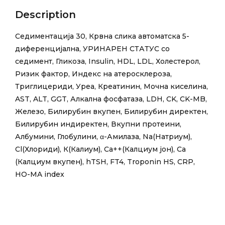
Description
Седиментација 30, Крвна слика автоматска 5-
диференцијална, УРИНАРЕН СТАТУС со
седимент, Гликоза, Insulin, HDL, LDL, Холестерол,
Ризик фактор, Индекс на aтеросклероза,
Триглицериди, Уреа, Креатинин, Мочна киселина,
AST, ALT, GGT, Алкална фосфатаза, LDH, CK, CK-MB,
Железо, Билирубин вкупен, Билирубин директен,
Билирубин индиректен, Вкупни протеини,
Албумини, Глобулини, α-Амилаза, Na(Натриум),
Cl(Хлориди), К(Калиум), Ca++(Калциум јон), Ca
(Калциум вкупен), hTSH, FT4, Troponin HS, CRP,
HO-MA index