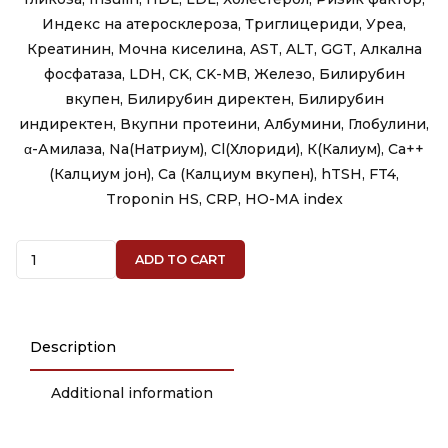
Индекс на aтеросклероза, Триглицериди, Уреа,
Креатинин, Мочна киселина, AST, ALT, GGT, Алкална
фосфатаза, LDH, CK, CK-MB, Железо, Билирубин
вкупен, Билирубин директен, Билирубин
индиректен, Вкупни протеини, Албумини, Глобулини,
α-Амилаза, Na(Натриум), Cl(Хлориди), К(Калиум), Ca++
(Калциум јон), Ca (Калциум вкупен), hTSH, FT4,
Troponin HS, CRP, HO-MA index
Quantity
ADD TO CART
Description
Additional information