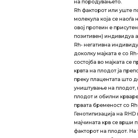
на породувањето.
Rh факторот или уште п
молекула која се наоѓа
овој протеин е присутен
позитивен) индивидуа а
Rh- негативна индивид
доколку мајката е со Rh
состојба во мајката се 
крвта на плодот ја преп
преку плацентата што д
уништување на плодот, 
плодот и обилни крваре
првата бременост со Rh
Генотипизација на RHD 
мајчината крв се врши п
факторот на плодот. На 