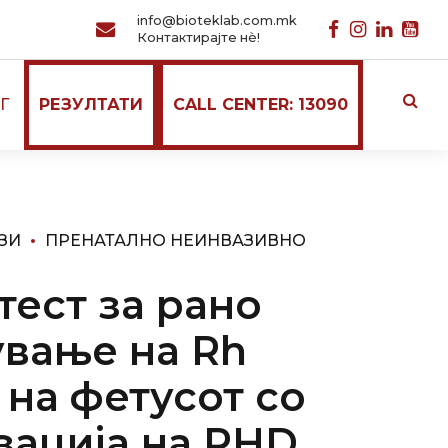
info@bioteklab.com.mk
Контактирајте нѐ!
Г
РЕЗУЛТАТИ
CALL CENTER: 13090
ЗИ
ПРЕНАТАЛНО НЕИНВАЗИВНО
тест за рано
вање на Rh
 на фетусот со
зација на RHD