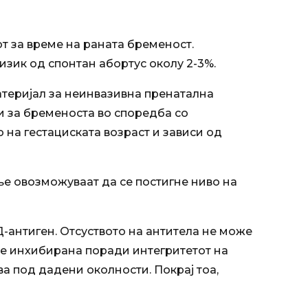
т за време на раната бременост.
изик од спонтан абортус околу 2-3%.
атеријал за неинвазивна пренатална
ни за бременоста во споредба со
 на гестациската возраст и зависи од
ње овозможуваат да се постигне ниво на
-антиген. Отсуството на антитела не може
де инхибирана поради интегритетот на
а под дадени околности. Покрај тоа,