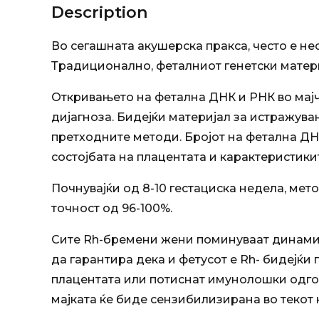
Description
Во сегашната акушерска пракса, често е не
Традиционално, феталниот генетски материј
Откривањето на фетална ДНК и РНК во мајч
дијагноза. Бидејќи материјал за истражува
претходните методи. Бројот на фетална ДНК
состојбата на плацентата и карактеристики
Почнувајќи од 8-10 гестациска недела, ме
точност од 96-100%.
Сите Rh-бремени жени поминуваат динамичн
да гарантира дека и фетусот е Rh- бидејќ
плацентата или потиснат имунолошки одгово
мајката ќе биде сензибилизирана во текот