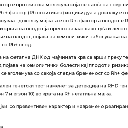
ктор е протеинска молекула која се наоѓа на површ
h + фактор (Rh позитивен) индивидуа а доколку е от
ваат доколку мајката е со Rh- фактор а плодот е Rh
ои крвта на плодот ја препознаваат како туѓа и лес
е на плодот, појава на хемолитички заболувања на
 со Rh+ плод.
а на фетална ДНК од мајчината крв се врши преку т
од појава на хемолитички болести кај плодот и риз
и се зголемува со секоја следна бременост со Rh+ фе
ален генетски тест наменет за детекција на RHD ге
 7 и егзон 10) во крвта на Rh негативна мајка.
мајки, со превентивен карактер и навремено реагир
в.