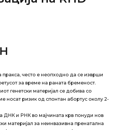
н
 пракса, често е неопходно да се изврши
фетусот за време на раната бременост.
от генетски материјал се добива со
ие носат ризик од спонтан абортус околу 2-
 ДНК и РНК во мајчината крв понуди нов
ски материјал за неинвазивна пренатална