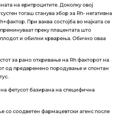
ината на еритроцитите. Доколку овој
сустен тогаш станува збор за Rh- негативна
+фактор. При ваква состојба во мајката се
но преминуваат преку плацентата што
 плодот и обилни крварења. Обично оваа
естот за рано откривање на Rh факторот на
икот од предвремено породување и спонтан
тус.
н на фетусот базирана на специфична
ање со соодветен фармацевтски агенс после