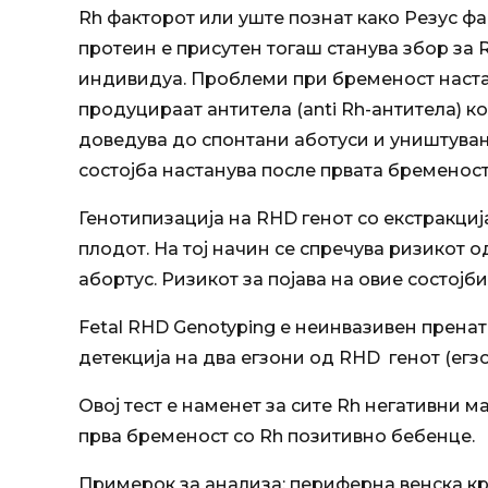
Rh факторот или уште познат како Резус фа
протеин е присутен тогаш станува збор за R
индивидуа. Проблеми при бременост настану
продуцираат антитела (anti Rh-антитела) к
доведува до спонтани аботуси и уништувањ
состојба настанува после првата бременост
Генотипизација на RHD генот со екстракциј
плодот. На тој начин се спречува ризикот 
абортус. Ризикот за појава на овие состојб
Fetal RHD Genotyping е неинвазивен пренат
детекција на два егзони од RHD генот (егзон
Овој тест е наменет за сите Rh негативни 
прва бременост со Rh позитивно бебенце.
Примерок за анализа: периферна венска кр