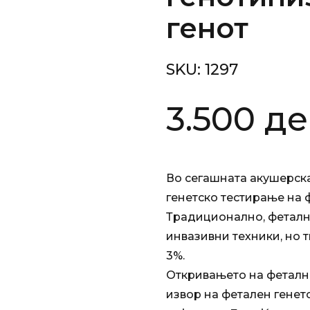
генот
SKU:
1297
3.500
де
Во сегашната акушерска
генетско тестирање на 
Традиционално, фетални
инвазивни техники, но т
3%.
Откривањето на фетална
извор на фетален генет