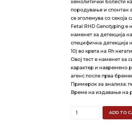
хемолитички болести ка
породување и спонтан аб
се зголемува со секоја 
Fetal RHD Genotyping е
наменет за детекција н
специфична детекција н
10) во крвта на Rh негат
Овој тест е наменет за 
карактер и навремено 
агенс после прва бреме
Примерок за анализа: п
Време на издавање на р
Quantity
ADD TO C