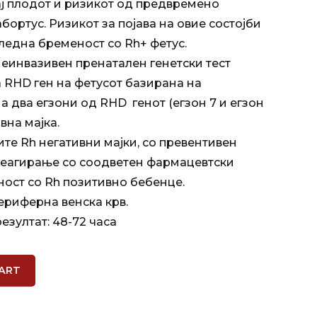
ј плодот и ризикот од предвремено
ортус. Ризикот за појава на овие состојби
следна бременост со Rh+ фетус.
 неинвазивен пренатален генетски тест
а RHD ген на фетусот базирана на
а два егзони од RHD генот (егзон 7 и егзон
ивна мајка.
сите Rh негативни мајки, со превентивен
реагирање со соодветен фармацевтски
ност со Rh позитивно бебенце.
ериферна венска крв.
езултат: 48-72 часа
ART