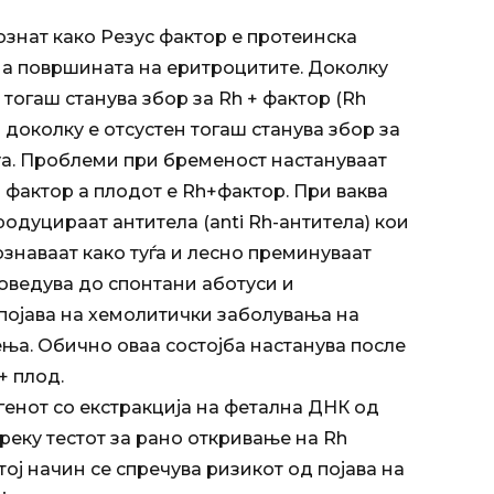
ознат како Резус фактор е протеинска
 на површината на еритроцитите. Доколку
 тогаш станува збор за Rh + фактор (Rh
 доколку е отсустен тогаш станува збор за
уа. Проблеми при бременост настануваат
- фактор а плодот е Rh+фактор. При ваква
продуцираат антитела (anti Rh-антитела) кои
ознаваат како туѓа и лесно преминуваат
оведува до спонтани аботуси и
појава на хемолитички заболувања на
ња. Обично оваа состојба настанува после
+ плод.
генот со екстракција на фетална ДНК од
реку тестот за рано откривање на Rh
тој начин се спречува ризикот од појава на