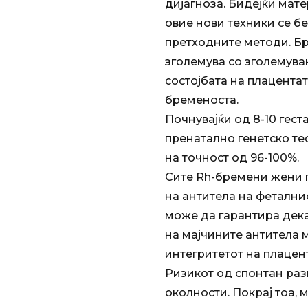
дијагноза. Бидејќи мате
овие нови техники се б
претходните методи. Бро
зголемува со зголемува
состојбата на плацентат
бременоста.
Почнувајќи од 8-10 гес
пренатално генетско те
на точност од 96-100%.
Сите Rh-бремени жени 
на антитела на феталнио
може да гарантира дека
на мајчините антитела
интегритетот на плацен
Ризикот од спонтан раз
околности. Покрај тоа, 