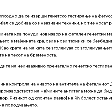
опходно да се изврши генетско тестирање на фетусо
ал се добива со инвазивни техники, но тие носат р
ината крв понуди нов извор на фетален генетски м
њето е мајчината крв, овие нови техники се безбед
 во крвта на мајката се зголемува со зголемувањето
те на текот на бременоста.
тодите на неинвазивно пренатално генетско тестира
а контрола на нивото на антитела на феталниот Д
и производството на мајчините антитела може да би
р. Ризикот од спонтан развој на Rh болест останув
 на породувањето.