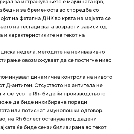
ријал за истражувањето е мајчината крв,
езбедни за бременоста во споредба со
јот на фетална ДНК во крвта на мајката се
њето на гестациската возраст и зависи од
а и карактеристиките на текот на
тациска недела, методите на неинвазивно
стирање овозможуваат да се постигне ниво
поминуваат динамична контрола на нивото
т Д-антиген. Отсуството на антитела не
 и фетусот е Rh- бидејќи производството
 може да биде инхибирана поради
тата или потиснат имунолошки одговор.
вој на Rh болест останува под дадени
мајката ќе биде сензибилизирана во текот