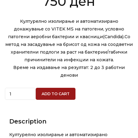
750
ден
Културелно изолирање и автоматизирано
докажување со VITEK MS на патогени, условно
патогени аеробни бактерии и квасници(Candida).Со
метод на засадување на брисот од кожа на соодветни
хранителни подлоги за раст на бактерии/габички
причинители на инфекции на кожата.
Време на издавање на резултат: 2 до 3 работни
денови
Quantity
ADD TO CART
Description
Културелно изолирање и автоматизирано